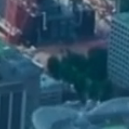
こ
れ
以
上
な
い
伴
走
者
R
e
s
u
l
t
F
i
r
s
t

